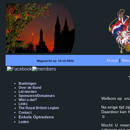
Home
|
Nie
Bijgewerkt op:
10
-12-2024
Boekingen
Over de Band
Lid worden
Sponsoren/Donateurs
Welkom op onze
Wist u dat?
Links
Na enige tijd z
The Royal British Legion
Daardoor kan h
Contact
☺
Enkele Optredens
Leden
Mocht U meer 
schroom niet en